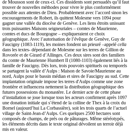
de Mousson sont de ceux-ci. Ces dissidents sont persuadés qu’il faut
trouver de nouvelles méthodes pour vivre le plus conformément
possible aux attentes de Dieu. Probablement avec l’accord sinon les
encouragements de Robert, ils quittent Molesme vers 1094 pour
gagner une vallée du diocèse de Genève. Les liens étroits unissant
trois puissantes Maisons seigneuriales – comtes de Maurienne,
comtes et ducs de Bourgogne – expliqueraient ce choix
géographique. Avec l’autorisation de l’évêque de Genève, Guy de
Faucigny (1083-1119), les moines fondent un prieuré –appelé
cella
dans les textes- dépendant de Molesme sur les terres de Gillion de
Rovorée et de Girard d’Allinges. Ces deux sires sont des familiers
du comte de Maurienne Humbert II (1080-1103) également liés à la
famille de Faucigny. Dès lors, trois pouvoirs spirituels ou temporels
se partagent la vallée d’Aulps : Maison de Savoie/Maurienne au
nord, Aulps pour le bassin médian et sires de Faucigny au sud. Cette
implantation originale impose les terres d'Aulps comme une zone
frontière et influencera nettement la distribution géographique des
futures possessions du monastère. Le dernier acte de cette phase
d’installation se joue lorsque tous les acteurs confirment après 1097
une donation initiale qui s’étend de la colline de Thex à la croix du
Bornel (aujourd’hui La Corbassière), soit les trois quarts de l’actuel
village de Saint-Jean-d’Aulps. Ces quelques 2500 hectares sont
composés de champs, de prés ou de pâturages. Même stéréotypés,
les éléments décrits dans le texte original dévoilent un terroir déjà
mis en valeur.