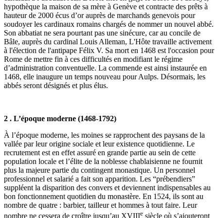
hypothèque la maison de sa mère à Genève et contracte des prêts à
hauteur de 2000 écus d’or auprès de marchands genevois pour
soudoyer les cardinaux romains chargés de nommer un nouvel abbé.
Son abbatiat ne sera pourtant pas une sinécure, car au concile de
Bâle, auprès du cardinal Louis Alleman, L'Hôte travaille activement
à l'élection de l'antipape Félix V. Sa mort en 1468 est l'occasion pour
Rome de mettre fin à ces difficultés en modifiant le régime
d’administration conventuelle. La commende est ainsi instaurée en
1468, elle inaugure un temps nouveau pour Aulps. Désormais, les
abbés seront désignés et plus élus.
2 . L’époque moderne (1468-1792)
À l’époque moderne, les moines se rapprochent des paysans de la
vallée par leur origine sociale et leur existence quotidienne. Le
recrutement est en effet assuré en grande partie au sein de cette
population locale et l’élite de la noblesse chablaisienne ne fournit
plus la majeure partie du contingent monastique. Un personnel
professionnel et salarié a fait son apparition. Les “prébendiers”
suppléent la disparition des convers et deviennent indispensables au
bon fonctionnement quotidien du monastère. En 1524, ils sont au
nombre de quatre : barbier, tailleur et hommes à tout faire. Leur
e
nombre ne cessera de croître jusqu’au XVIII
siècle où s’ajouteront