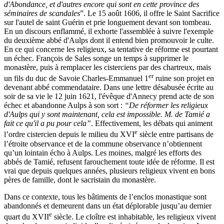
d'Abondance, et d'autres encore qui sont en cette province des
séminaires de scandales
”. Le 15 août 1606, il offre le Saint Sacrifice
sur l'autel de saint Guérin et prie longuement devant son tombeau.
En un discours enflammé, il exhorte l'assemblée à suivre l'exemple
du deuxième abbé d'Aulps dont il entend bien promouvoir le culte.
En ce qui concerne les religieux, sa tentative de réforme est pourtant
un échec. François de Sales songe un temps à supprimer le
monastère, puis à remplacer les cisterciens par des chartreux, mais
er
un fils du duc de Savoie Charles-Emmanuel 1
ruine son projet en
devenant abbé commendataire. Dans une lettre désabusée écrite au
soir de sa vie le 12 juin 1621, l'évêque d'Annecy prend acte de son
échec et abandonne Aulps à son sort :
“De réformer les religieux
d'Aulps qui y sont maintenant, cela est impossible. M. de Tamié a
fait ce qu'il a pu pour cela”
. Effectivement, les débats qui animent
e
l’ordre cistercien depuis le milieu du XVI
siècle entre partisans de
l’étroite observance et de la commune observance n’obtiennent
qu’un lointain écho à Aulps. Les moines, malgré les efforts des
abbés de Tamié, refusent farouchement toute idée de réforme. Il est
vrai que depuis quelques années, plusieurs religieux vivent en bons
pères de famille, dont le sacristain du monastère.
Dans ce contexte, tous les bâtiments de l’enclos monastique sont
abandonnés et demeurent dans un état déplorable jusqu’au dernier
e
quart du XVII
siècle. Le cloître est inhabitable, les religieux vivent