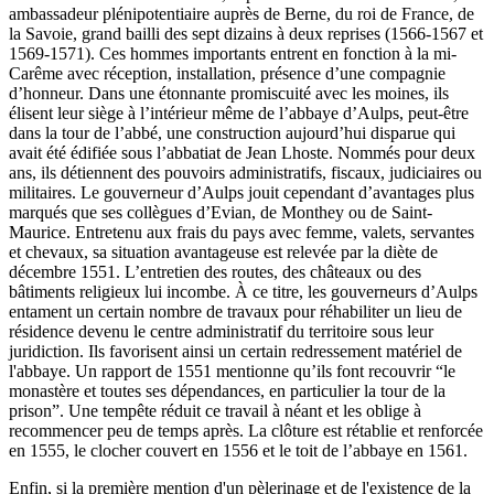
ambassadeur plénipotentiaire auprès de Berne, du roi de France, de
la Savoie, grand bailli des sept dizains à deux reprises (1566-1567 et
1569-1571). Ces hommes importants entrent en fonction à la mi-
Carême avec réception, installation, présence d’une compagnie
d’honneur. Dans une étonnante promiscuité avec les moines, ils
élisent leur siège à l’intérieur même de l’abbaye d’Aulps, peut-être
dans la tour de l’abbé, une construction aujourd’hui disparue qui
avait été édifiée sous l’abbatiat de Jean Lhoste. Nommés pour deux
ans, ils détiennent des pouvoirs administratifs, fiscaux, judiciaires ou
militaires. Le gouverneur d’Aulps jouit cependant d’avantages plus
marqués que ses collègues d’Evian, de Monthey ou de Saint-
Maurice. Entretenu aux frais du pays avec femme, valets, servantes
et chevaux, sa situation avantageuse est relevée par la diète de
décembre 1551. L’entretien des routes, des châteaux ou des
bâtiments religieux lui incombe. À ce titre, les gouverneurs d’Aulps
entament un certain nombre de travaux pour réhabiliter un lieu de
résidence devenu le centre administratif du territoire sous leur
juridiction. Ils favorisent ainsi un certain redressement matériel de
l'abbaye. Un rapport de 1551 mentionne qu’ils font recouvrir “le
monastère et toutes ses dépendances, en particulier la tour de la
prison”. Une tempête réduit ce travail à néant et les oblige à
recommencer peu de temps après. La clôture est rétablie et renforcée
en 1555, le clocher couvert en 1556 et le toit de l’abbaye en 1561.
Enfin, si la première mention d'un pèlerinage et de l'existence de la