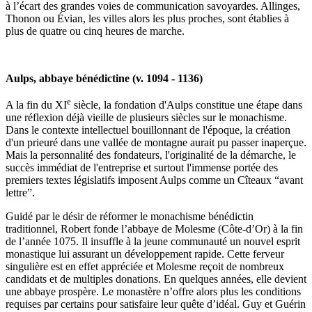
à l’écart des grandes voies de communication savoyardes. Allinges,
Thonon ou Évian, les villes alors les plus proches, sont établies à
plus de quatre ou cinq heures de marche.
Aulps, abbaye bénédictine (v. 1094 - 1136)
e
A la fin du XI
siècle, la fondation d'Aulps constitue une étape dans
une réflexion déjà vieille de plusieurs siècles sur le monachisme.
Dans le contexte intellectuel bouillonnant de l'époque, la création
d'un prieuré dans une vallée de montagne aurait pu passer inaperçue.
Mais la personnalité des fondateurs, l'originalité de la démarche, le
succès immédiat de l'entreprise et surtout l'immense portée des
premiers textes législatifs imposent Aulps comme un Cîteaux “avant
lettre”.
Guidé par le désir de réformer le monachisme bénédictin
traditionnel, Robert fonde l’abbaye de Molesme (Côte-d’Or) à la fin
de l’année 1075. Il insuffle à la jeune communauté un nouvel esprit
monastique lui assurant un développement rapide. Cette ferveur
singulière est en effet appréciée et Molesme reçoit de nombreux
candidats et de multiples donations. En quelques années, elle devient
une abbaye prospère. Le monastère n’offre alors plus les conditions
requises par certains pour satisfaire leur quête d’idéal. Guy et Guérin