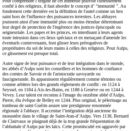
Pour comprendre l’origine de cet immense pouvoir curieusement
confié à des religieux, il faut aborder le concept d’ “immunité ”. Au
fondement cette dernière est la définition de l'autel comme un lieu
saint hors de l'influence des puissances terrestres. Les abbayes
jouissent ainsi d'une immunité plus ou moins étendue déterminant
leur degré de protection de l'ingérence des justices épiscopale ou
seigneuriale. Les papes et les princes, en interdisant à leurs agents
toute intrusion dans ces lieux spéciaux et en menaçant d'amende les
éventuels contrevenants, font glisser leurs prérogatives de
propriétaires du sol de leurs mains à celles des religieux. Pour Aulps,
ce glissement est presque total.
Autre signe de leur puissance et de leur intégration dans le monde,
les abbés d’Aulps sont les conseillers et les hommes de confiance
des comtes de Savoie et de l'aristocratie savoyarde ou
faucignerande. Ils apparaissent régulièrement comme témoins ou
comme arbitres lors des grands règlements de conflit : en 1124 à
Seyssel, en 1184 à Aix-les-Bains, en 1188 à Genève ou en 1244 à
Vevey. Leur talent est reconnu à l'image du onzième abbé d'Aulps,
Pierre, élu évêque de Belley en 1244. Plus original, le pèlerinage au
tombeau de saint Guérin assure une prestigieuse renommée
régionale à l'abbaye. Il accentue l’intégration déjà ancienne du
monastère dans le village de Saint-Jean-d’Aulps. Vers 1138, Bernard
de Clairvaux se plaignait déjà de la trop grande fréquentation de
l’abbatiale d’Aulps par les laïcs. Cette promiscuité est aggravée par