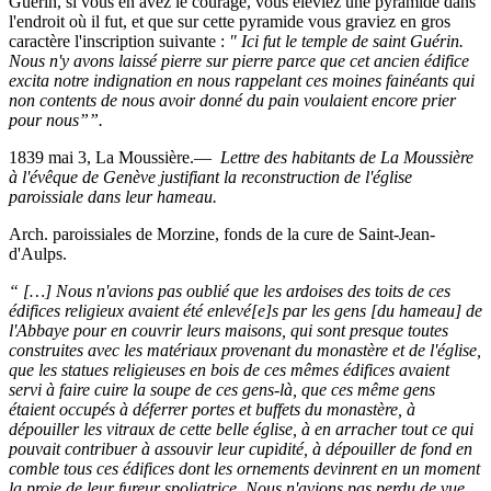
Guérin, si vous en avez le courage, vous éleviez une pyramide dans
l'endroit où il fut, et que sur cette pyramide vous graviez en gros
caractère l'inscription suivante :
" Ici fut le temple de saint Guérin.
Nous n'y avons laissé pierre sur pierre parce que cet ancien édifice
excita notre indignation en nous rappelant ces moines fainéants qui
non contents de nous avoir donné du pain voulaient encore prier
pour nous””.
1839 mai 3, La Moussière.―
Lettre des habitants de La Moussière
à l'évêque de Genève
justifiant la reconstruction de l'église
paroissiale dans leur hameau.
Arch. paroissiales de Morzine, fonds de la cure de Saint-Jean-
d'Aulps.
“ […] Nous n'avions pas oublié que les ardoises des toits de ces
édifices religieux avaient été enlevé[e]s par les gens [du hameau] de
l'Abbaye pour en couvrir leurs maisons, qui sont presque toutes
construites avec les matériaux provenant du monastère et de l'église,
que les statues religieuses en bois de ces mêmes édifices avaient
servi à faire cuire la soupe de ces gens-là, que ces même gens
étaient occupés à déferrer portes et buffets du monastère, à
dépouiller les vitraux de cette belle église, à en arracher tout ce qui
pouvait contribuer à assouvir leur cupidité, à dépouiller de fond en
comble tous ces édifices dont les ornements devinrent en un moment
la proie de leur fureur spoliatrice. Nous n'avions pas perdu de vue