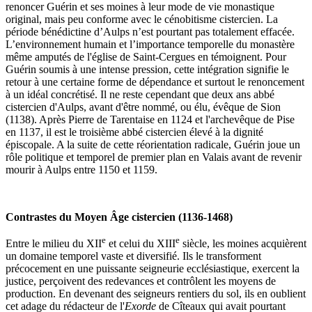
renoncer Guérin et ses moines à leur mode de vie monastique
original, mais peu conforme avec le cénobitisme cistercien. La
période bénédictine d’Aulps n’est pourtant pas totalement effacée.
L’environnement humain et l’importance temporelle du monastère
même amputés de l'église de Saint-Cergues en témoignent. Pour
Guérin soumis à une intense pression, cette intégration signifie le
retour à une certaine forme de dépendance et surtout le renoncement
à un idéal concrétisé. Il ne reste cependant que deux ans abbé
cistercien d'Aulps, avant d'être nommé, ou élu, évêque de Sion
(1138). Après Pierre de Tarentaise en 1124 et l'archevêque de Pise
en 1137, il est le troisième abbé cistercien élevé à la dignité
épiscopale. A la suite de cette réorientation radicale, Guérin joue un
rôle politique et temporel de premier plan en Valais avant de revenir
mourir à Aulps entre 1150 et 1159.
Contrastes du Moyen Âge cistercien (1136-1468)
e
e
Entre le milieu du XII
et celui du XIII
siècle, les moines acquièrent
un domaine temporel vaste et diversifié. Ils le transforment
précocement en une puissante seigneurie ecclésiastique, exercent la
justice, perçoivent des redevances et contrôlent les moyens de
production. En devenant des seigneurs rentiers du sol, ils en oublient
cet adage du rédacteur de l'
Exorde
de Cîteaux qui avait pourtant