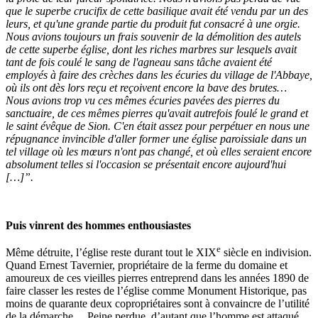
que le superbe crucifix de cette basilique avait été vendu par un des
leurs, et qu'une grande partie du produit fut consacré à une orgie.
Nous avions toujours un frais souvenir de la démolition des autels
de cette superbe église, dont les riches marbres sur lesquels avait
tant de fois coulé le sang de l'agneau sans tâche avaient été
employés à faire des crèches dans les écuries du village de l'Abbaye,
où ils ont dès lors reçu et reçoivent encore la bave des brutes…
Nous avions trop vu ces mêmes écuries pavées des pierres du
sanctuaire, de ces mêmes pierres qu'avait autrefois foulé le grand et
le saint évêque de Sion. C'en était assez pour perpétuer en nous une
répugnance invincible d'aller former une église paroissiale dans un
tel village où les mœurs n'ont pas changé, et où elles seraient encore
absolument telles si l'occasion se présentait encore aujourd'hui
[…]”.
Puis vinrent des hommes enthousiastes
e
Même détruite, l’église reste durant tout le XIX
siècle en indivision.
Quand Ernest Tavernier, propriétaire de la ferme du domaine et
amoureux de ces vieilles pierres entreprend dans les années 1890 de
faire classer les restes de l’église comme Monument Historique, pas
moins de quarante deux copropriétaires sont à convaincre de l’utilité
de la démarche… Peine perdue, d’autant que l’homme est attaqué