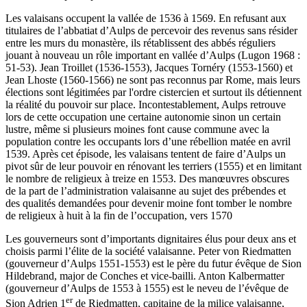
Les valaisans occupent la vallée de 1536 à 1569. En refusant aux
titulaires de l’abbatiat d’Aulps de percevoir des revenus sans résider
entre les murs du monastère, ils rétablissent des abbés réguliers
jouant à nouveau un rôle important en vallée d’Aulps (Lugon 1968 :
51-53). Jean Troillet (1536-1553), Jacques Tornéry (1553-1560) et
Jean Lhoste (1560-1566) ne sont pas reconnus par Rome, mais leurs
élections sont légitimées par l'ordre cistercien et surtout ils détiennent
la réalité du pouvoir sur place. Incontestablement, Aulps retrouve
lors de cette occupation une certaine autonomie sinon un certain
lustre, même si plusieurs moines font cause commune avec la
population contre les occupants lors d’une rébellion matée en avril
1539. Après cet épisode, les valaisans tentent de faire d’Aulps un
pivot sûr de leur pouvoir en rénovant les terriers (1555) et en limitant
le nombre de religieux à treize en 1553. Des manœuvres obscures
de la part de l’administration valaisanne au sujet des prébendes et
des qualités demandées pour devenir moine font tomber le nombre
de religieux à huit à la fin de l’occupation, vers 1570
Les gouverneurs sont d’importants dignitaires élus pour deux ans et
choisis parmi l’élite de la société valaisanne. Peter von Riedmatten
(gouverneur d’Aulps 1551-1553) est le père du futur évêque de Sion
Hildebrand, major de Conches et vice-bailli. Anton Kalbermatter
(gouverneur d’Aulps de 1553 à 1555) est le neveu de l’évêque de
er
Sion Adrien 1
de Riedmatten, capitaine de la milice valaisanne,