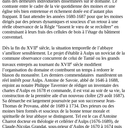
dans des demeures individuelles disséminées sur le domaine. Le
contraste entre le cadre de la vie quotidienne des moines et une
église très bien entretenue et richement dotée est d’autant plus
frappant. Il faut attendre les années 1680-1687 pour que les moines
dirigés par des prieurs dynamiques et soucieux d’un retour à une
réelle observance de la Règle “fassent le vœu de se recloîtrer” en
construisant à leurs frais des cellules de bois à l’étage du bâtiment
conventuel.
e
Dès la fin du XVII
siècle, la situation temporelle de l’abbaye
s’améliore sensiblement. Le projet d'établir à Aulps un noviciat de la
commune observance concurrent de celui de Tamié ou les grands
e
travaux entrepris au tournant du XVII
siècle modifient
l’organisation du domaine et contribuent un temps à redorer le
blason du monastère. Les derniers commendataires manifestent un
réel intérêt pour Aulps. Antoine de Savoie, abbé de 1646 à 1688,
enjoint au notaire Philippe Tavernier de rédiger un inventaire des
chartes d'Aulps en 1678 et commande, il est vrai au soir de sa vie, la
construction de la première aile d'un nouveau cloître (29 août 1687).
Sa démarche est largement poursuivie par son successeur Jean-
Thomas de Provana, abbé de 1689 à 1734. Des prieurs ou des
moines bien formés et soucieux de la bonne tenue morale et
spirituelle de leur abbaye se distinguent. Tel est le cas d'Antoine
Charrot docteur en théologie et cellérier d'Aulps (1676-1689), de
Claude-Nicolas Grandat, sous-prieur d’Aulps de 1670 à 1674 puis