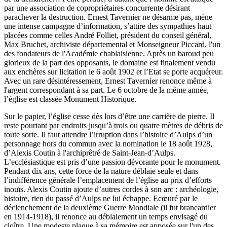
par une association de copropriétaires concurrente désirant
parachever la destruction. Ernest Tavernier ne désarme pas, mène
une intense campagne d’information, s’attire des sympathies haut
placées comme celles André Folliet, président du conseil général,
Max Bruchet, archiviste départemental et Monseigneur Piccard, l'un
des fondateurs de l'Académie chablaisienne. Après un baroud peu
glorieux de la part des opposants, le domaine est finalement vendu
aux enchères sur licitation le 6 août 1902 et l’Etat se porte acquéreur.
Avec un rare désintéressement, Ernest Tavernier renonce même à
l'argent correspondant à sa part. Le 6 octobre de la même année,
l’église est classée Monument Historique.
Sur le papier, l’église cesse dès lors d’être une carrière de pierre. Il
reste pourtant par endroits jusqu’à trois ou quatre mètres de débris de
toute sorte. Il faut attendre l’irruption dans l’histoire d’Aulps d’un
personnage hors du commun avec la nomination le 18 août 1928,
d’Alexis Coutin à l'archiprêtré de Saint-Jean-d’Aulps.
L’ecclésiastique est pris d’une passion dévorante pour le monument.
Pendant dix ans, cette force de la nature déblaie seule et dans
l’indifférence générale l’emplacement de l’église au prix d’efforts
inouïs. Alexis Coutin ajoute d’autres cordes à son arc : archéologie,
histoire, rien du passé d’Aulps ne lui échappe. Ecœuré par le
déclenchement de la deuxième Guerre Mondiale (il fut brancardier
en 1914-1918), il renonce au déblaiement un temps envisagé du
cloître. Une modeste plaque à sa mémoire est apposée sur l'un des