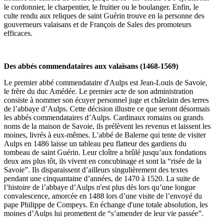
le cordonnier, le charpentier, le fruitier ou le boulanger. Enfin, le
culte rendu aux reliques de saint Guérin trouve en la personne des
gouverneurs valaisans et de François de Sales des promoteurs
efficaces.
Des abbés commendataires aux valaisans (1468-1569)
Le premier abbé commendataire d'Aulps est Jean-Louis de Savoie,
le frère du duc Amédée. Le premier acte de son administration
consiste à nommer son écuyer personnel juge et châtelain des terres
de l’abbaye d’Aulps. Cette décision illustre ce que seront désormais
les abbés commendataires d’Aulps. Cardinaux romains ou grands
noms de la maison de Savoie, ils prélèvent les revenus et laissent les
moines, livrés à eux-mêmes. L’abbé de Balerne qui tente de visiter
Aulps en 1486 laisse un tableau peu flatteur des gardiens du
tombeau de saint Guérin. Leur cloître a brûlé jusqu’aux fondations
deux ans plus tôt, ils vivent en concubinage et sont la “risée de la
Savoie”. Ils disparaissent d’ailleurs singulièrement des textes
pendant une cinquantaine d’années, de 1470 à 1520. La suite de
l’histoire de l’abbaye d’Aulps n'est plus dès lors qu’une longue
convalescence, amorcée en 1488 lors d’une visite de l’envoyé du
pape Philippe de Compeys. En échange d'une totale absolution, les
moines d’Aulps lui promettent de “s’amender de leur vie passée”.