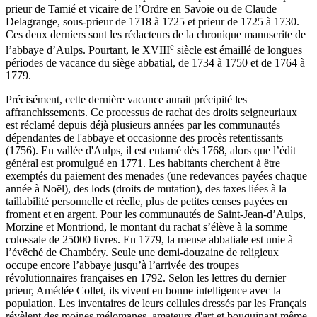
prieur de Tamié et vicaire de l’Ordre en Savoie ou de Claude
Delagrange, sous-prieur de 1718 à 1725 et prieur de 1725 à 1730.
Ces deux derniers sont les rédacteurs de la chronique manuscrite de
e
l’abbaye d’Aulps. Pourtant, le XVIII
siècle est émaillé de longues
périodes de vacance du siège abbatial, de 1734 à 1750 et de 1764 à
1779.
Précisément, cette dernière vacance aurait précipité les
affranchissements. Ce processus de rachat des droits seigneuriaux
est réclamé depuis déjà plusieurs années par les communautés
dépendantes de l'abbaye et occasionne des procès retentissants
(1756). En vallée d'Aulps, il est entamé dès 1768, alors que l’édit
général est promulgué en 1771. Les habitants cherchent à être
exemptés du paiement des menades (une redevances payées chaque
année à Noël), des lods (droits de mutation), des taxes liées à la
taillabilité personnelle et réelle, plus de petites censes payées en
froment et en argent. Pour les communautés de Saint-Jean-d’Aulps,
Morzine et Montriond, le montant du rachat s’élève à la somme
colossale de 25000 livres. En 1779, la mense abbatiale est unie à
l’évêché de Chambéry. Seule une demi-douzaine de religieux
occupe encore l’abbaye jusqu’à l’arrivée des troupes
révolutionnaires françaises en 1792. Selon les lettres du dernier
prieur, Amédée Collet, ils vivent en bonne intelligence avec la
population. Les inventaires de leurs cellules dressés par les Français
révèlent des moines mélomanes, amateurs d'art et bouquinant même