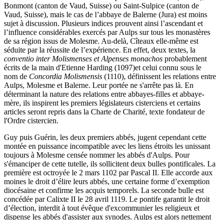
Bonmont (canton de Vaud, Suisse) ou Saint-Sulpice (canton de
Vaud, Suisse), mais le cas de l’abbaye de Balerne (Jura) est moins
sujet à discussion. Plusieurs indices prouvent ainsi l’ascendant et
l’influence considérables exercés par Aulps sur tous les monastères
de sa région issus de Molesme. Au-delà, Cîteaux elle-même est
séduite par la réussite de l’expérience. En effet, deux textes, la
conventio inter Molismenses et Alpenses monachos
probablement
écrits de la main d'Etienne Harding (1097)et celui connu sous le
nom de
Concordia Molismensis
(1110), définissent les relations entre
Aulps, Molesme et Balerne. Leur portée ne s'arrête pas là. En
déterminant la nature des relations entre abbayes-filles et abbaye-
mère, ils inspirent les premiers législateurs cisterciens et certains
articles seront repris dans la Charte de Charité, texte fondateur de
l'Ordre cistercien.
Guy puis Guérin, les deux premiers abbés, jugent cependant cette
montée en puissance incompatible avec les liens étroits les unissant
toujours à Molesme censée nommer les abbés d'Aulps. Pour
s'émanciper de cette tutelle, ils sollicitent deux bulles pontificales. La
première est octroyée le 2 mars 1102 par Pascal II. Elle accorde aux
moines le droit d’élire leurs abbés, une certaine forme d’exemption
diocésaine et confirme les acquis temporels. La seconde bulle est
concédée par Calixte II le 28 avril 1119. Le pontife garantit le droit
d’élection, interdit à tout évêque d'excommunier les religieux et
dispense les abbés d'assister aux synodes. Aulps est alors nettement