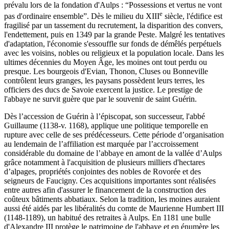
prévalu lors de la fondation d'Aulps : “Possessions et vertus ne vont
e
pas d'ordinaire ensemble”. Dès le milieu du XIII
siècle, l'édifice est
fragilisé par un tassement du recrutement, la disparition des convers,
l'endettement, puis en 1349 par la grande Peste. Malgré les tentatives
d'adaptation, l'économie s'essouffle sur fonds de démêlés perpétuels
avec les voisins, nobles ou religieux et la population locale. Dans les
ultimes décennies du Moyen Âge, les moines ont tout perdu ou
presque. Les bourgeois d'Evian, Thonon, Cluses ou Bonneville
contrôlent leurs granges, les paysans possèdent leurs terres, les
officiers des ducs de Savoie exercent la justice. Le prestige de
l'abbaye ne survit guère que par le souvenir de saint Guérin.
Dès l’accession de Guérin à l’épiscopat, son successeur, l'abbé
Guillaume (1138-v. 1168), applique une politique temporelle en
rupture avec celle de ses prédécesseurs. Cette période d’organisation
au lendemain de l’affiliation est marquée par l’accroissement
considérable du domaine de l’abbaye en amont de la vallée d’Aulps
grâce notamment à l'acquisition de plusieurs milliers d'hectares
d’alpages, propriétés conjointes des nobles de Rovorée et des
seigneurs de Faucigny. Ces acquisitions importantes sont réalisées
entre autres afin d'assurer le financement de la construction des
coûteux bâtiments abbatiaux. Selon la tradition, les moines auraient
aussi été aidés par les libéralités du comte de Maurienne Humbert III
(1148-1189), un habitué des retraites à Aulps. En 1181 une bulle
d'Alexandre III protège le patrimoine de l'abbaye et en énumère les