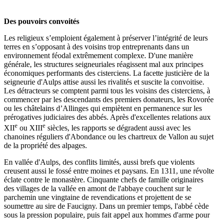
Des pouvoirs convoités
Les religieux s’emploient également à préserver l’intégrité de leurs
terres en s’opposant à des voisins trop entreprenants dans un
environnement féodal extrêmement complexe. D'une manière
générale, les structures seigneuriales réagissent mal aux principes
économiques performants des cisterciens. La facette justicière de la
seigneurie d'Aulps attise aussi les rivalités et suscite la convoitise.
Les détracteurs se comptent parmi tous les voisins des cisterciens, à
commencer par les descendants des premiers donateurs, les Rovorée
ou les châtelains d’Allinges qui empiètent en permanence sur les
prérogatives judiciaires des abbés. Après d'excellentes relations aux
e
e
XII
ou XIII
siècles, les rapports se dégradent aussi avec les
chanoines réguliers d'Abondance ou les chartreux de Vallon au sujet
de la propriété des alpages.
En vallée d'Aulps, des conflits limités, aussi brefs que violents
creusent aussi le fossé entre moines et paysans. En 1311, une révolte
éclate contre le monastère. Cinquante chefs de famille originaires
des villages de la vallée en amont de l'abbaye couchent sur le
parchemin une vingtaine de revendications et projettent de se
soumettre au sire de Faucigny. Dans un premier temps, l'abbé cède
sous la pression populaire, puis fait appel aux hommes d'arme pour