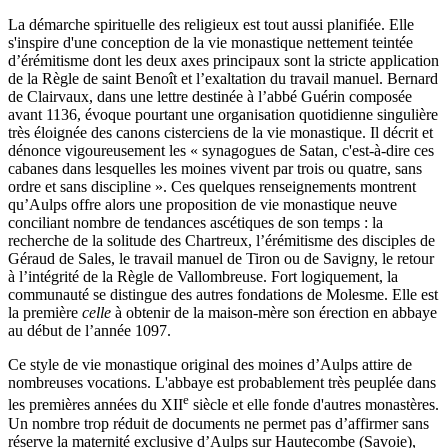
La démarche spirituelle des religieux est tout aussi planifiée. Elle
s'inspire d'une conception de la vie monastique nettement teintée
d’érémitisme dont les deux axes principaux sont la stricte application
de la Règle de saint Benoît et l’exaltation du travail manuel. Bernard
de Clairvaux, dans une lettre destinée à l’abbé Guérin composée
avant 1136, évoque pourtant une organisation quotidienne singulière
très éloignée des canons cisterciens de la vie monastique. Il décrit et
dénonce vigoureusement les « synagogues de Satan, c'est-à-dire ces
cabanes dans lesquelles les moines vivent par trois ou quatre, sans
ordre et sans discipline ». Ces quelques renseignements montrent
qu’Aulps offre alors une proposition de vie monastique neuve
conciliant nombre de tendances ascétiques de son temps : la
recherche de la solitude des Chartreux, l’érémitisme des disciples de
Géraud de Sales, le travail manuel de Tiron ou de Savigny, le retour
à l’intégrité de la Règle de Vallombreuse. Fort logiquement, la
communauté se distingue des autres fondations de Molesme. Elle est
la première
celle
à obtenir de la maison-mère son érection en abbaye
au début de l’année 1097.
Ce style de vie monastique original des moines d’Aulps attire de
nombreuses vocations. L'abbaye est probablement très peuplée dans
e
les premières années du XII
siècle et elle fonde d'autres monastères.
Un nombre trop réduit de documents ne permet pas d’affirmer sans
réserve la maternité exclusive d’Aulps sur Hautecombe (Savoie),