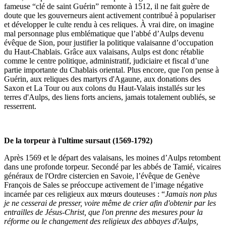
fameuse “clé de saint Guérin” remonte à 1512, il ne fait guère de
doute que les gouverneurs aient activement contribué à populariser
et développer le culte rendu à ces reliques. À vrai dire, on imagine
mal personnage plus emblématique que l’abbé d’Aulps devenu
évêque de Sion, pour justifier la politique valaisanne d’occupation
du Haut-Chablais. Grâce aux valaisans, Aulps est donc rétablie
comme le centre politique, administratif, judiciaire et fiscal d’une
partie importante du Chablais oriental. Plus encore, que l'on pense à
Guérin, aux reliques des martyrs d'Agaune, aux donations des
Saxon et La Tour ou aux colons du Haut-Valais installés sur les
terres d'Aulps, des liens forts anciens, jamais totalement oubliés, se
resserrent.
De la torpeur à l'ultime sursaut (1569-1792)
Après 1569 et le départ des valaisans, les moines d’Aulps retombent
dans une profonde torpeur. Secondé par les abbés de Tamié, vicaires
généraux de l'Ordre cistercien en Savoie, l’évêque de Genève
François de Sales se préoccupe activement de l’image négative
incarnée par ces religieux aux mœurs douteuses : “
Jamais non plus
je ne cesserai de presser, voire même de crier afin d'obtenir par les
entrailles de Jésus-Christ, que l'on prenne des mesures pour la
réforme ou le changement des religieux des abbayes d'Aulps,