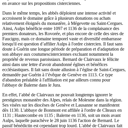
en avance sur les propositions cisterciennes.
Dans le même temps, les abbés déploient une intense activité et
accroissent le domaine grâce à plusieurs donations ou achats
relativement éloignés du monastère, à Mégevette ou Saint-Cergues.
Ainsi, Aulps bénéficie entre 1097 et 1136 de la complaisance des
premiers donateurs, les Rovorée, et plus encore de celle des sires de
Faucigny, mais ce domaine temporel vaste et diversifié embarrasse
lorsqu'il est question d’affilier Aulps à l'ordre cistercien. Il faut sans
doute à Guérin une longue période de préparation et d'adaptation de
son abbaye aux coutumescisterciennes excluant notamment la
propriété de revenus paroissiaux. Bernard de Clairvaux le félicite
ainsi dans une lettre d'avoir abandonné églises et bénéfices
ecclésiastiques. Il fait sans doute allusion à l’église de Saint-Cergues,
demandée par Guérin à l’évêque de Genève en 1113. Ce type
d'abandon préalable à l'affiliation est par ailleurs connu pour
l'abbaye de Balerne dans le Jura.
En effet, l’abbé de Clairvaux ne pouvait longtemps ignorer le
prestigieux monastère des Alpes, relais de Molesme dans la région.
Ses visées sur les diocèses de Genève et Lausanne se manifestent
dès 1130. L'abbaye de Bonmont est affiliée à l'ordre de Cîteaux en
1131 ; Hautecombe en 1135 ; Balerne en 1136, soit un mois avant
Aulps, laquelle parachève le 28 juin 1136 l'action de Bernard. Le
passif bénédictin est cependant trop lourd. L'abbé de Clairvaux fait