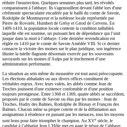
réduire l'insurrection. Quelques semaines plus tard, les révoltés
comparaissent à l'abbaye. Ils s'agenouillent devant l'abbé lors d'une
cérémonie spectaculaire encadrée par le bailli du comte de Savoie,
Rodolphe de Montmayeur et la noblesse locale représentée par
Pierre de Rovorée, Humbert de Grésy et Girod de Cervens. En
1409-1410, la population locale conteste la condition taillableà
laquelle elle est soumise, un puissant lien de dépendance qui l’unit
jusque dans la mort à l’abbaye. Cette dernière revendication est
réglée en 1410 par le comte de Savoie Amédée VIII. Si ce dernier
consacre la victoire des moines sur le plan juridique, son ingérence
illustre la tutelle flagrante désormais exercée par les souverains
savoyards sur les moines d’Aulps par le truchement d’une
administration performante.
La situation au sein même du monastère est tout aussi préoccupante.
Les élections abbatiales ou aux divers offices constituent de
véritables enjeux. Avec leurs valets, les abbés comme Jean de
Troches jouissent d'une existence confortable et d'une position
toujours prestigieuse. Entre 1368 et 1369, quatre abbés se succèdent,
proposés par le comte de Savoie ou élus par les moines : Jean de
Troches, Hudry des Balmes, Rodolphe de Blonay et François des
Balmes. Chacun mène sa propre coterie et de la diffamation aux
assignations à résidence en passant par les menaces, tous les moyens
e
sont bons pour faire triompher le champion. Au XV
siècle, le
candidat à l’abbatiat Jean L'Hôte met en gage le trésor de l’abbaye,