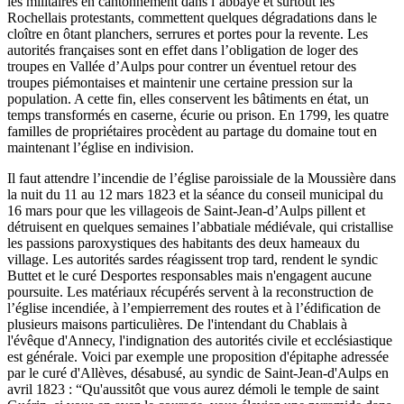
les militaires en cantonnement dans l’abbaye et surtout les
Rochellais protestants, commettent quelques dégradations dans le
cloître en ôtant planchers, serrures et portes pour la revente. Les
autorités françaises sont en effet dans l’obligation de loger des
troupes en Vallée d’Aulps pour contrer un éventuel retour des
troupes piémontaises et maintenir une certaine pression sur la
population. A cette fin, elles conservent les bâtiments en état, un
temps transformés en caserne, écurie ou prison. En 1799, les quatre
familles de propriétaires procèdent au partage du domaine tout en
maintenant l’église en indivision.
Il faut attendre l’incendie de l’église paroissiale de la Moussière dans
la nuit du 11 au 12 mars 1823 et la séance du conseil municipal du
16 mars pour que les villageois de Saint-Jean-d’Aulps pillent et
détruisent en quelques semaines l’abbatiale médiévale, qui cristallise
les passions paroxystiques des habitants des deux hameaux du
village. Les autorités sardes réagissent trop tard, rendent le syndic
Buttet et le curé Desportes responsables mais n'engagent aucune
poursuite. Les matériaux récupérés servent à la reconstruction de
l’église incendiée, à l’empierrement des routes et à l’édification de
plusieurs maisons particulières. De l'intendant du Chablais à
l'évêque d'Annecy, l'indignation des autorités civile et ecclésiastique
est générale. Voici par exemple une proposition d'épitaphe adressée
par le curé d'Allèves, désabusé, au syndic de Saint-Jean-d'Aulps en
avril 1823 : “Qu'aussitôt que vous aurez démoli le temple de saint