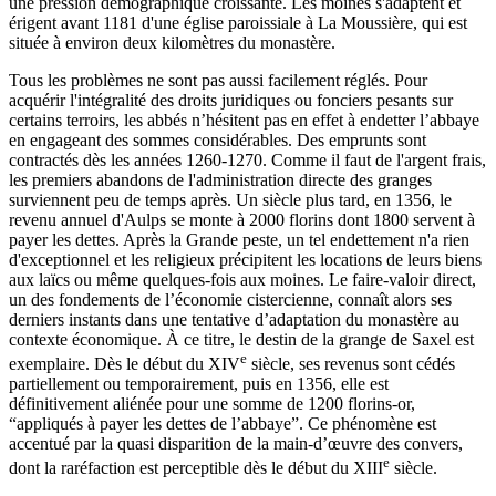
une pression démographique croissante. Les moines s'adaptent et
érigent avant 1181 d'une église paroissiale à La Moussière, qui est
située à environ deux kilomètres du monastère.
Tous les problèmes ne sont pas aussi facilement réglés. Pour
acquérir l'intégralité des droits juridiques ou fonciers pesants sur
certains terroirs, les abbés n’hésitent pas en effet à endetter l’abbaye
en engageant des sommes considérables. Des emprunts sont
contractés dès les années 1260-1270. Comme il faut de l'argent frais,
les premiers abandons de l'administration directe des granges
surviennent peu de temps après. Un siècle plus tard, en 1356, le
revenu annuel d'Aulps se monte à 2000 florins dont 1800 servent à
payer les dettes. Après la Grande peste, un tel endettement n'a rien
d'exceptionnel et les religieux précipitent les locations de leurs biens
aux laïcs ou même quelques-fois aux moines. Le faire-valoir direct,
un des fondements de l’économie cistercienne, connaît alors ses
derniers instants dans une tentative d’adaptation du monastère au
contexte économique. À ce titre, le destin de la grange de Saxel est
e
exemplaire. Dès le début du XIV
siècle, ses revenus sont cédés
partiellement ou temporairement, puis en 1356, elle est
définitivement aliénée pour une somme de 1200 florins-or,
“appliqués à payer les dettes de l’abbaye”. Ce phénomène est
accentué par la quasi disparition de la main-d’œuvre des convers,
e
dont la raréfaction est perceptible dès le début du XIII
siècle.