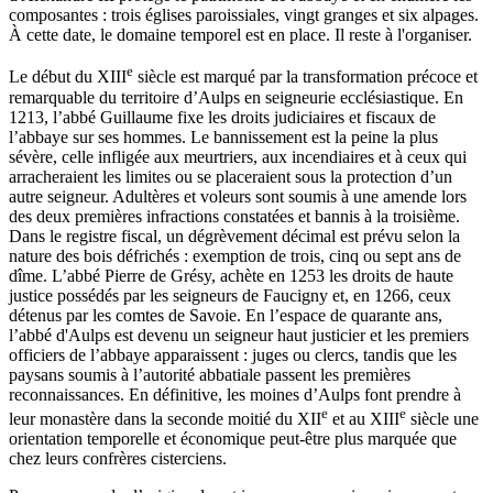
composantes : trois églises paroissiales, vingt granges et six alpages.
À cette date, le domaine temporel est en place. Il reste à l'organiser.
e
Le début du XIII
siècle est marqué par la transformation précoce et
remarquable du territoire d’Aulps en seigneurie ecclésiastique. En
1213, l’abbé Guillaume fixe les droits judiciaires et fiscaux de
l’abbaye sur ses hommes. Le bannissement est la peine la plus
sévère, celle infligée aux meurtriers, aux incendiaires et à ceux qui
arracheraient les limites ou se placeraient sous la protection d’un
autre seigneur. Adultères et voleurs sont soumis à une amende lors
des deux premières infractions constatées et bannis à la troisième.
Dans le registre fiscal, un dégrèvement décimal est prévu selon la
nature des bois défrichés : exemption de trois, cinq ou sept ans de
dîme. L’abbé Pierre de Grésy, achète en 1253 les droits de haute
justice possédés par les seigneurs de Faucigny et, en 1266, ceux
détenus par les comtes de Savoie. En l’espace de quarante ans,
l’abbé d'Aulps est devenu un seigneur haut justicier et les premiers
officiers de l’abbaye apparaissent : juges ou clercs, tandis que les
paysans soumis à l’autorité abbatiale passent les premières
reconnaissances. En définitive, les moines d’Aulps font prendre à
e
e
leur monastère dans la seconde moitié du XII
et au XIII
siècle une
orientation temporelle et économique peut-être plus marquée que
chez leurs confrères cisterciens.